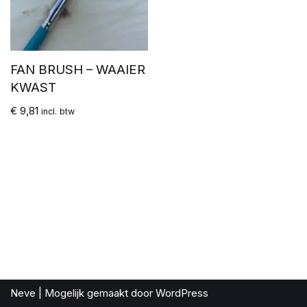
FAN BRUSH – WAAIER
KWAST
€
9,81
incl. btw
Neve
| Mogelijk gemaakt door
WordPress