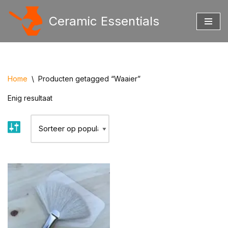
Ceramic Essentials
Ga
naar
de
inhoud
Home
\
Producten getagged “Waaier”
Enig resultaat