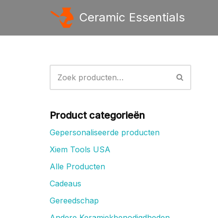
Ceramic Essentials
Ga
naar
de
inhoud
Product categorieën
Gepersonaliseerde producten
Xiem Tools USA
Alle Producten
Cadeaus
Gereedschap
Andere Keramiekbenodigdheden