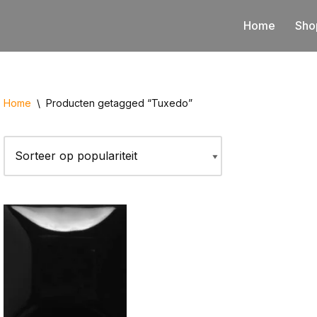
Home
Sho
Home
\
Producten getagged “Tuxedo”