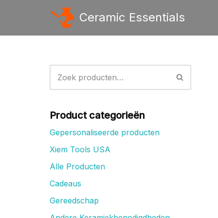
Ceramic Essentials
Ga
naar
de
inhoud
Product categorieën
Gepersonaliseerde producten
Xiem Tools USA
Alle Producten
Cadeaus
Gereedschap
Andere Keramiekbenodigdheden