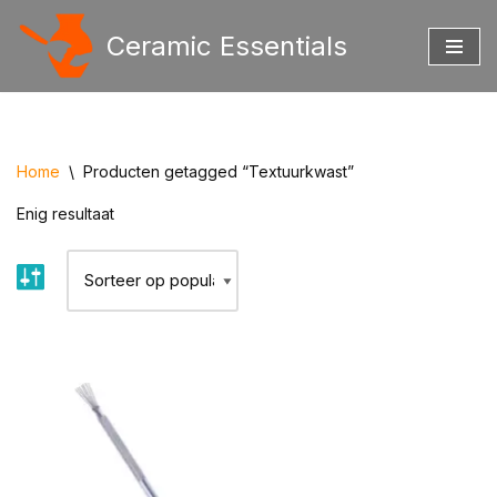
Ceramic Essentials
Ga
naar
de
inhoud
Home
\
Producten getagged “Textuurkwast”
Enig resultaat