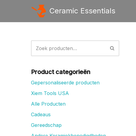
Ceramic Essentials
Ga
naar
de
inhoud
Product categorieën
Gepersonaliseerde producten
Xiem Tools USA
Alle Producten
Cadeaus
Gereedschap
Andere Keramiekbenodigdheden