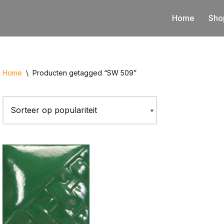
Home
Sho
Home
\
Producten getagged “SW 509”