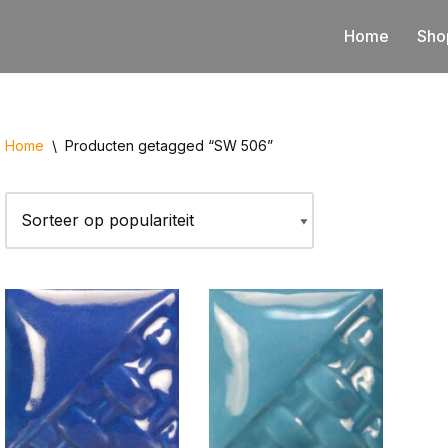
Home
Sho
Home
\
Producten getagged “SW 506”