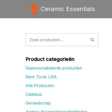
Ceramic Essentials
Ga
naar
de
inhoud
Product categorieën
Gepersonaliseerde producten
Xiem Tools USA
Alle Producten
Cadeaus
Gereedschap
Andere Keramiekbenodigdheden