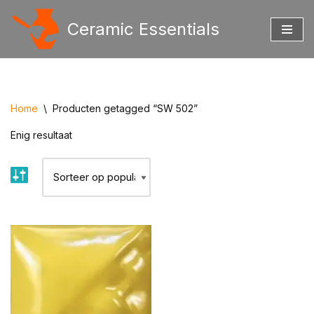
Ceramic Essentials
Ga
naar
de
inhoud
Home
\
Producten getagged “SW 502”
Enig resultaat