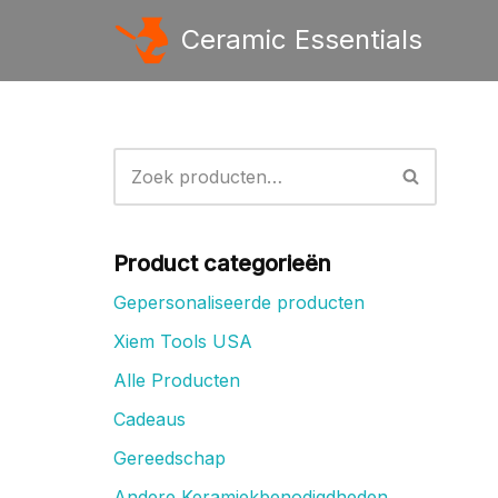
Ceramic Essentials
Ga
naar
de
inhoud
Product categorieën
Gepersonaliseerde producten
Xiem Tools USA
Alle Producten
Cadeaus
Gereedschap
Andere Keramiekbenodigdheden