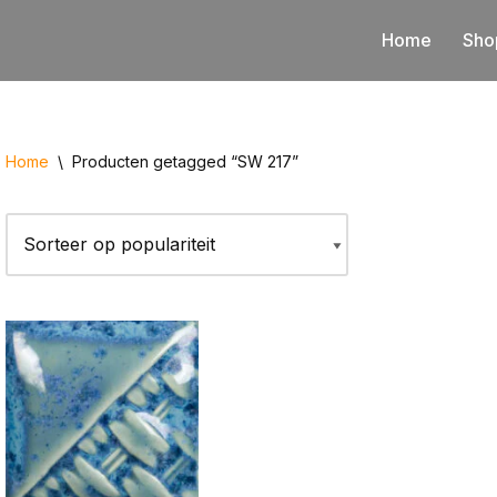
Home
Sho
Home
\
Producten getagged “SW 217”