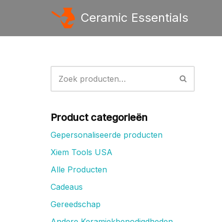
Ceramic Essentials
Ga
naar
de
inhoud
Product categorieën
Gepersonaliseerde producten
Xiem Tools USA
Alle Producten
Cadeaus
Gereedschap
Andere Keramiekbenodigdheden