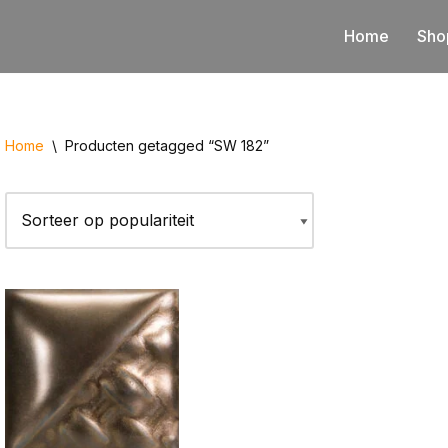
Home
Sho
Home
\
Producten getagged “SW 182”