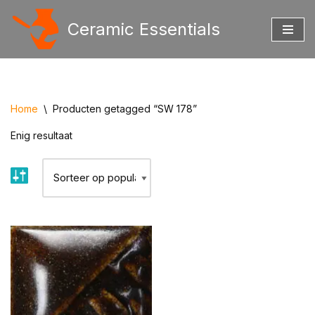
Ceramic Essentials
Ga
naar
de
inhoud
Home
\
Producten getagged “SW 178”
Enig resultaat