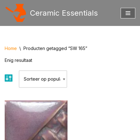
Ceramic Essentials
Ga
naar
de
inhoud
Home
\
Producten getagged “SW 165”
Enig resultaat