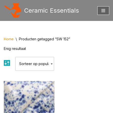
Ceramic Essentials
Ga
naar
de
inhoud
Home
\
Producten getagged “SW 152”
Enig resultaat