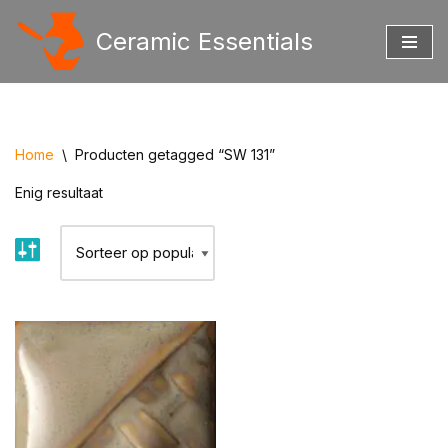
Ceramic Essentials
Ga
naar
de
inhoud
Home
\
Producten getagged “SW 131”
Enig resultaat