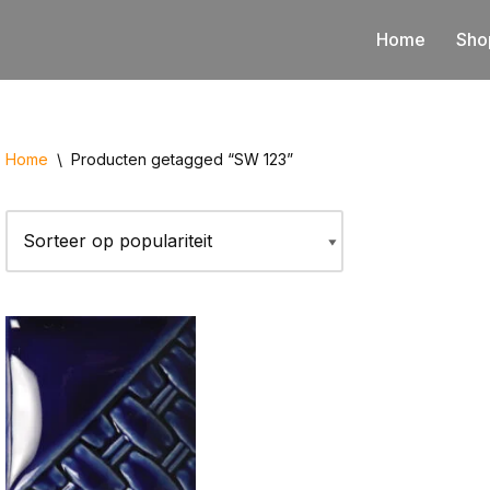
Home
Sho
Home
\
Producten getagged “SW 123”