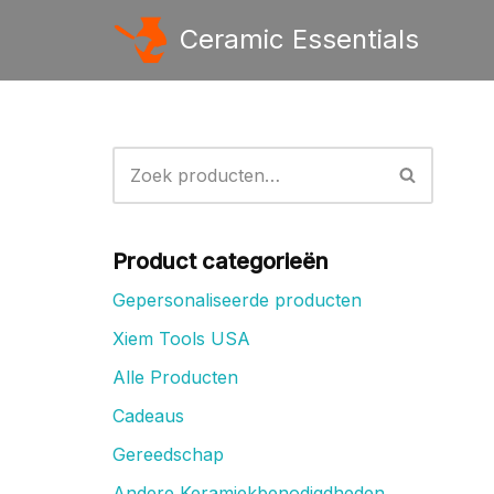
Ceramic Essentials
Ga
naar
de
inhoud
Product categorieën
Gepersonaliseerde producten
Xiem Tools USA
Alle Producten
Cadeaus
Gereedschap
Andere Keramiekbenodigdheden