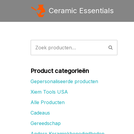
Ceramic Essentials
Ga
naar
de
inhoud
Product categorieën
Gepersonaliseerde producten
Xiem Tools USA
Alle Producten
Cadeaus
Gereedschap
Andere Keramiekbenodigdheden