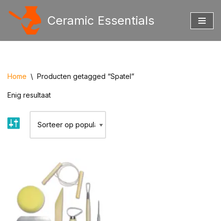
Ceramic Essentials
Ga
naar
de
inhoud
Home
\
Producten getagged “Spatel”
Enig resultaat