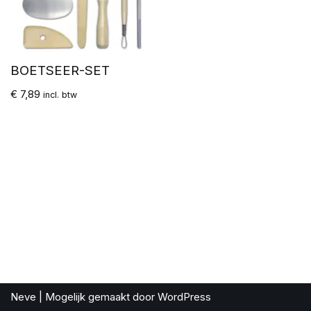
BOETSEER-SET
€
7,89
incl. btw
Neve
| Mogelijk gemaakt door
WordPress