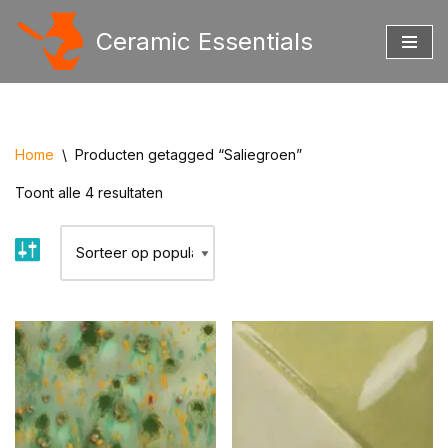
Ceramic Essentials
Ga
naar
de
inhoud
Home
\
Producten getagged “Saliegroen”
Toont alle 4 resultaten