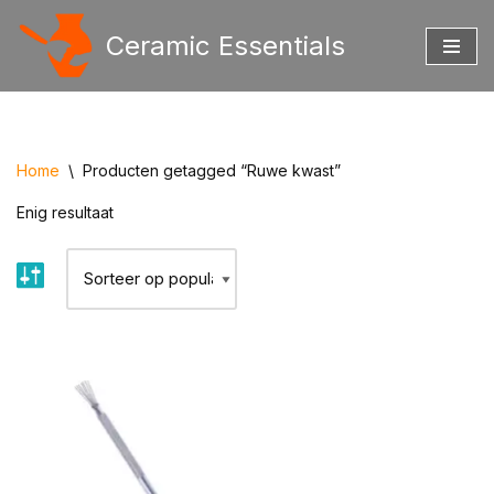
Ceramic Essentials
Ga
naar
de
inhoud
Home
\
Producten getagged “Ruwe kwast”
Enig resultaat