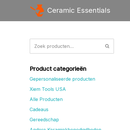
Ceramic Essentials
Ga
naar
de
inhoud
Product categorieën
Gepersonaliseerde producten
Xiem Tools USA
Alle Producten
Cadeaus
Gereedschap
Andere Keramiekbenodigdheden