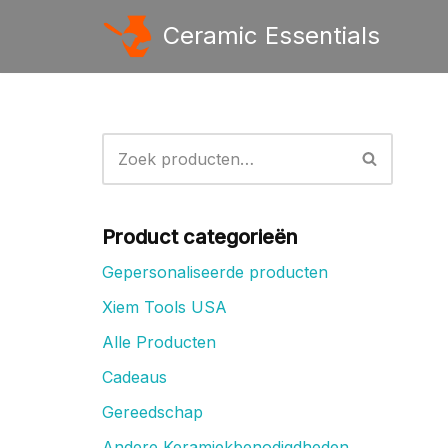
Ceramic Essentials
Ga
naar
de
inhoud
Product categorieën
Gepersonaliseerde producten
Xiem Tools USA
Alle Producten
Cadeaus
Gereedschap
Andere Keramiekbenodigdheden