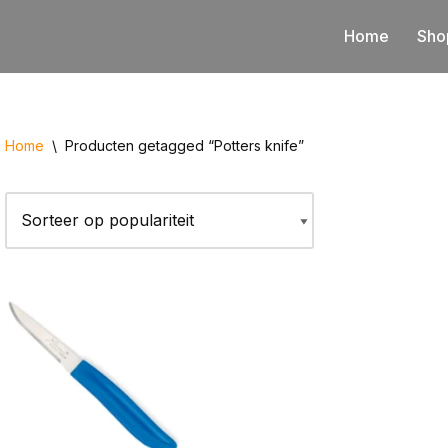
Home
Sho
Home
\
Producten getagged “Potters knife”