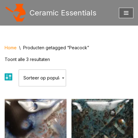
Ceramic Essentials
Ga
naar
de
inhoud
Home
\
Producten getagged “Peacock”
Toont alle 3 resultaten