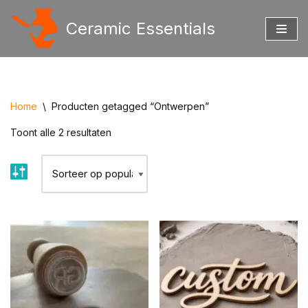
Ceramic Essentials
Ga
naar
de
inhoud
Home
\
Producten getagged “Ontwerpen”
Toont alle 2 resultaten