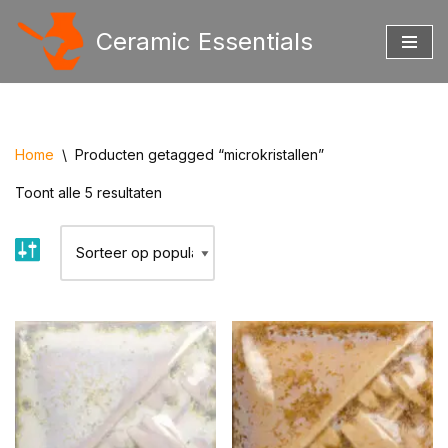
Ceramic Essentials
Ga
naar
de
inhoud
Home
\
Producten getagged “microkristallen”
Toont alle 5 resultaten