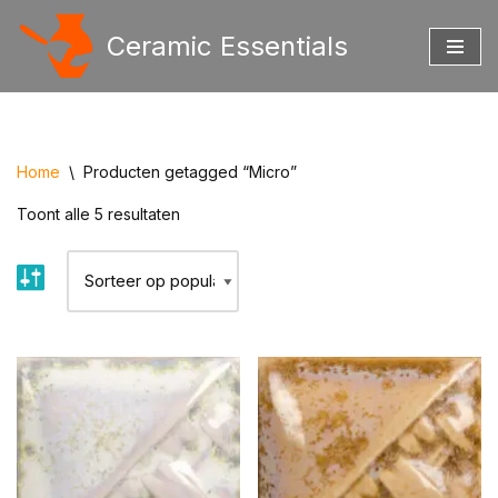
Ceramic Essentials
Ga
naar
de
inhoud
Home
\
Producten getagged “Micro”
Toont alle 5 resultaten