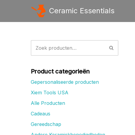
Ceramic Essentials
Ga
naar
de
inhoud
Product categorieën
Gepersonaliseerde producten
Xiem Tools USA
Alle Producten
Cadeaus
Gereedschap
Andere Keramiekbenodigdheden