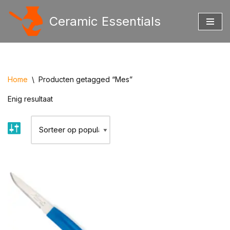
Ceramic Essentials
Ga
naar
de
inhoud
Home
\
Producten getagged “Mes”
Enig resultaat