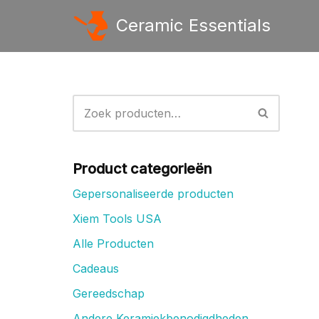
Ceramic Essentials
Ga
naar
de
inhoud
Product categorieën
Gepersonaliseerde producten
Xiem Tools USA
Alle Producten
Cadeaus
Gereedschap
Andere Keramiekbenodigdheden