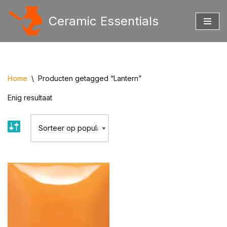
Ceramic Essentials
Ga
naar
de
inhoud
Home
\
Producten getagged “Lantern”
Enig resultaat