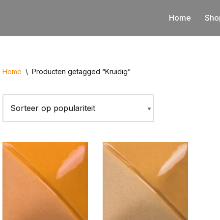
Home
Sho
Home
\
Producten getagged “Kruidig”