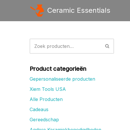
Ceramic Essentials
Ga
naar
de
inhoud
Product categorieën
Gepersonaliseerde producten
Xiem Tools USA
Alle Producten
Cadeaus
Gereedschap
Andere Keramiekbenodigdheden