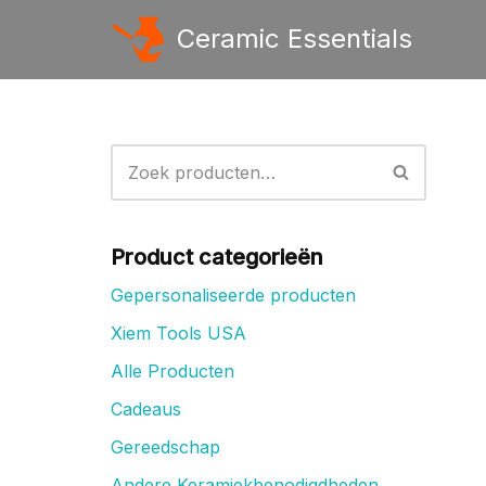
Ceramic Essentials
Ga
naar
de
inhoud
Product categorieën
Gepersonaliseerde producten
Xiem Tools USA
Alle Producten
Cadeaus
Gereedschap
Andere Keramiekbenodigdheden