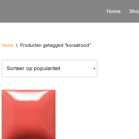
Home
Sho
Home
\
Producten getagged “koraalrood”