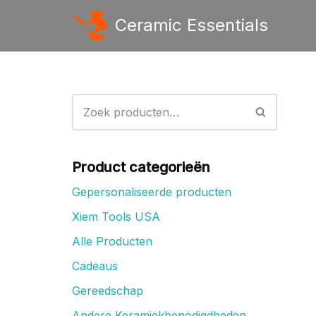
Ceramic Essentials
Ga
naar
de
inhoud
Product categorieën
Gepersonaliseerde producten
Xiem Tools USA
Alle Producten
Cadeaus
Gereedschap
Andere Keramiekbenodigdheden