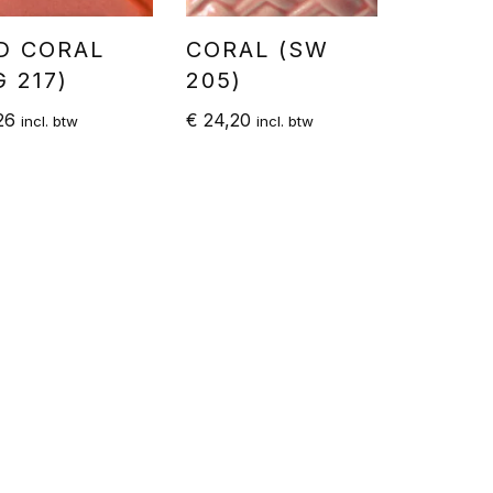
D CORAL
CORAL (SW
G 217)
205)
26
€
24,20
incl. btw
incl. btw