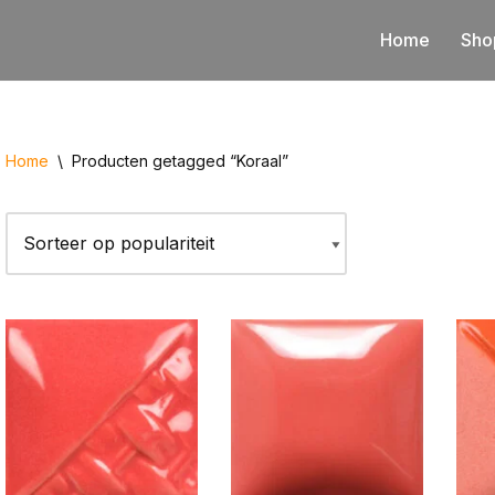
Home
Sho
Home
\
Producten getagged “Koraal”