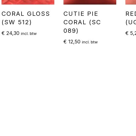
CORAL GLOSS
CUTIE PIE
RE
(SW 512)
CORAL (SC
(U
089)
€
24,30
€
5,
incl. btw
€
12,50
incl. btw