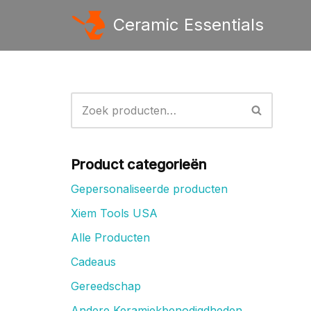
Ceramic Essentials
Ga
naar
de
inhoud
Product categorieën
Gepersonaliseerde producten
Xiem Tools USA
Alle Producten
Cadeaus
Gereedschap
Andere Keramiekbenodigdheden