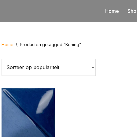
Home
Sho
Home
\
Producten getagged “Koning”