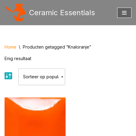
Ceramic Essentials
Ga
naar
de
inhoud
Home
\
Producten getagged “Knaloranje”
Enig resultaat