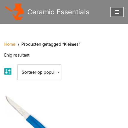
Ceramic Essentials
Ga
naar
de
inhoud
Home
\
Producten getagged “Kleimes”
Enig resultaat