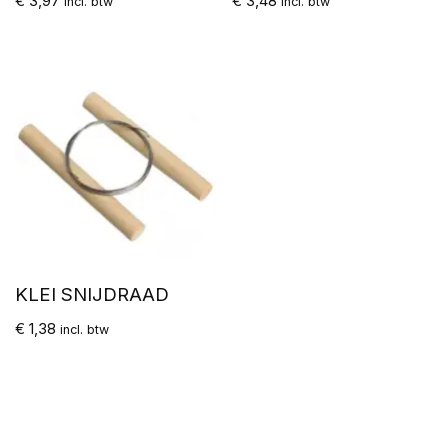
€
3,97
€
3,48
incl. btw
incl. btw
KLEI SNIJDRAAD
€
1,38
incl. btw