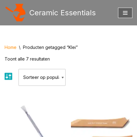
Ceramic Essentials
Ga
naar
de
inhoud
Home
\
Producten getagged “Klei”
Toont alle 7 resultaten