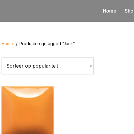
Home
Sho
Home
\
Producten getagged “Jack”