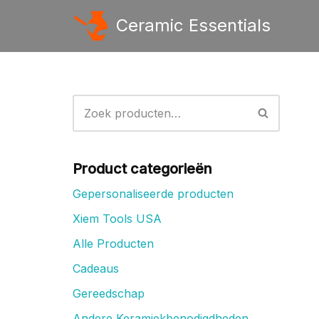
Ceramic Essentials
Ga
naar
de
inhoud
Product categorieën
Gepersonaliseerde producten
Xiem Tools USA
Alle Producten
Cadeaus
Gereedschap
Andere Keramiekbenodigdheden