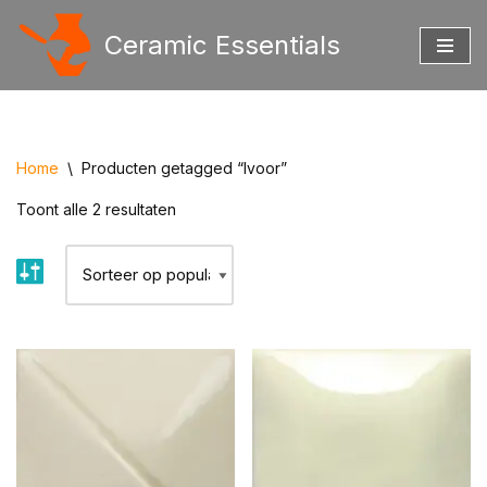
Ceramic Essentials
Ga
naar
de
inhoud
Home
\
Producten getagged “Ivoor”
Toont alle 2 resultaten