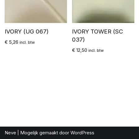
IVORY (UG 067)
IVORY TOWER (SC
037)
€
5,26
incl. btw
€
12,50
incl. btw
Neve
| Mogelijk gemaakt door
WordPress