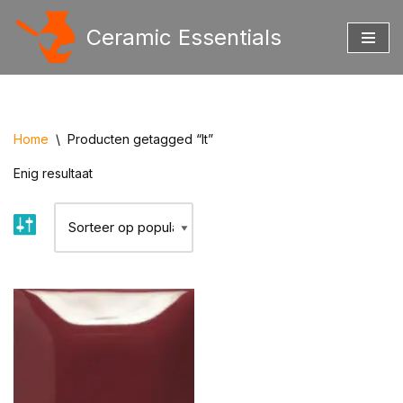
Ceramic Essentials
Ga
naar
de
inhoud
Home
\
Producten getagged “It”
Enig resultaat