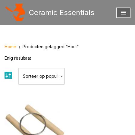
Ceramic Essentials
Ga
naar
de
inhoud
Home
\
Producten getagged “Hout”
Enig resultaat