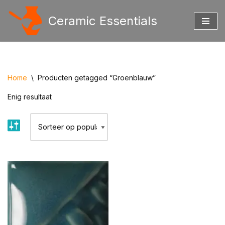
Ceramic Essentials
Ga
naar
de
inhoud
Home
\
Producten getagged “Groenblauw”
Enig resultaat