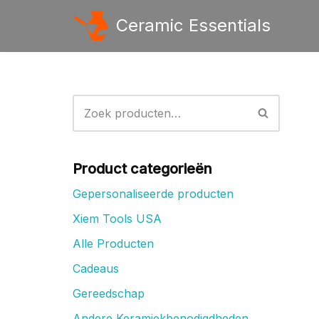
Ceramic Essentials
Ga
naar
de
inhoud
Product categorieën
Gepersonaliseerde producten
Xiem Tools USA
Alle Producten
Cadeaus
Gereedschap
Andere Keramiekbenodigdheden