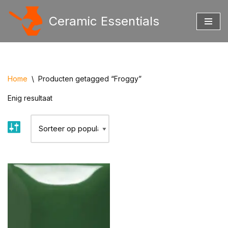
Ceramic Essentials
Ga
naar
de
inhoud
Home
\
Producten getagged “Froggy”
Enig resultaat