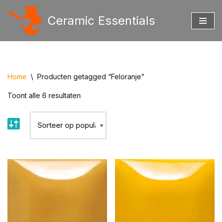
Ceramic Essentials
Ga
naar
de
inhoud
Home
\
Producten getagged “Feloranje”
Toont alle 6 resultaten