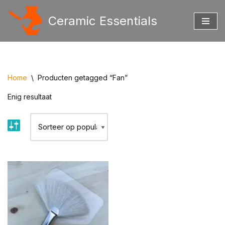
Ceramic Essentials
Ga
naar
de
inhoud
Home
\
Producten getagged “Fan”
Enig resultaat