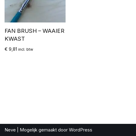
FAN BRUSH – WAAIER
KWAST
€
9,81
incl. btw
Neve
| Mogelijk gemaakt door
WordPress