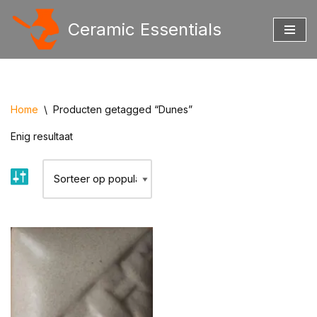
Ceramic Essentials
Ga
naar
de
inhoud
Home
\
Producten getagged “Dunes”
Enig resultaat