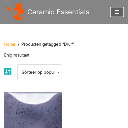
Ceramic Essentials
Ga
naar
de
inhoud
Home
\
Producten getagged “Druif”
Enig resultaat