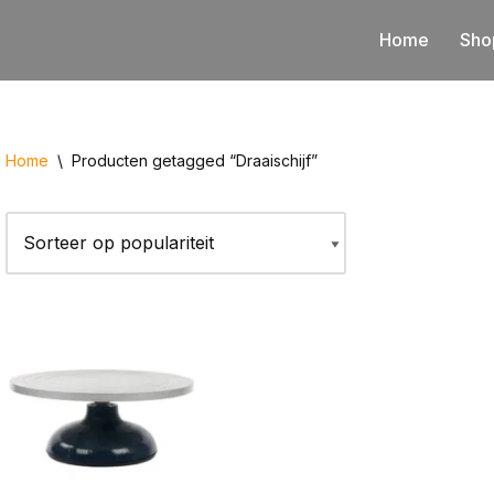
Home
Sho
Home
\
Producten getagged “Draaischijf”