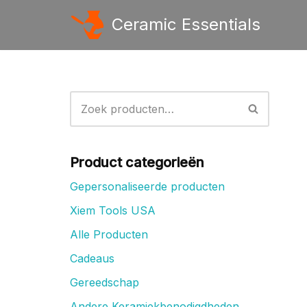
Ceramic Essentials
Ga
naar
de
inhoud
Product categorieën
Gepersonaliseerde producten
Xiem Tools USA
Alle Producten
Cadeaus
Gereedschap
Andere Keramiekbenodigdheden