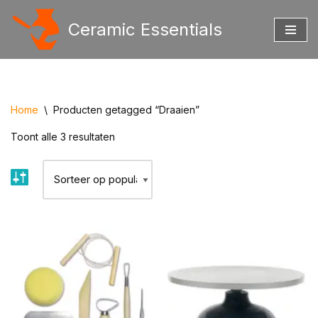
Ceramic Essentials
Ga
naar
de
inhoud
Home
\
Producten getagged “Draaien”
Toont alle 3 resultaten