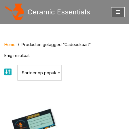
Ceramic Essentials
Ga
naar
de
inhoud
Home
\
Producten getagged “Cadeaukaart”
Enig resultaat