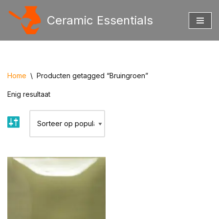
Ceramic Essentials
Ga
naar
de
inhoud
Home
\
Producten getagged “Bruingroen”
Enig resultaat